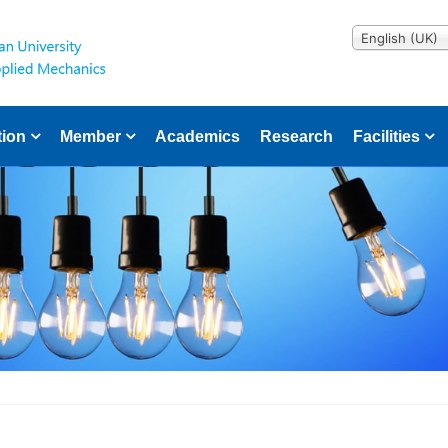
English (UK)
tion
Member
Academics
Research
Facilities