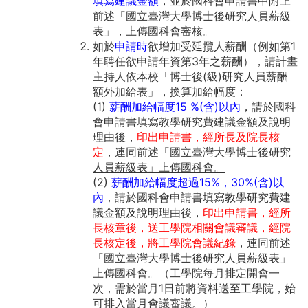
填寫建議金額
，並於
國科會
申請書中附上
前述「國立臺灣大學博士後研究人員薪級
表」，上傳
國科會
審核。
如於
申請時
欲增加受延攬人薪酬（例如第1
年聘任欲申請年資第3年之薪酬），請計畫
主持人依本校「博士後(級)研究人員薪酬
額外加給表」，換算加給幅度：
(1)
薪酬加給幅度15 %(含)以內
，請於
國科
會
申請書填寫教學研究費建議金額及說明
理由後，
印出申請書，經所長及院長核
定
，
連同前述「國立臺灣大學博士後研究
人員薪級表」上傳
國科會
。
(2)
薪酬加給幅度超過15%，30%(含)以
內
，請於
國科會
申請書填寫教學研究費建
議金額及說明理由後，
印出申請書，經所
長核章後，送工學院相關會議審議，經院
長核定後
，將工學院會議紀錄
，
連同前述
「國立臺灣大學博士後研究人員薪級表」
上傳
國科會
。
（工學院每月排定開會一
次，需於當月1日前將資料送至工學院，始
可排入當月會議審議。）