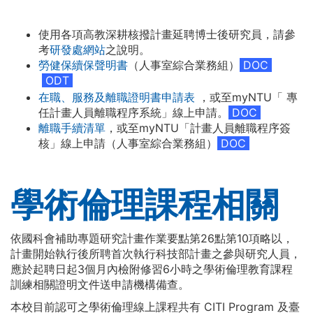
使用各項高教深耕核撥計畫延聘博士後研究員，請參
考
研發處網站
之說明。
勞健保續保聲明書
（人事室綜合業務組）
DOC
ODT
在職、服務及離職證明書申請表
，或至myNTU「 專
任計畫人員離職程序系統」線上申請。
DOC
離職手續清單
，或至myNTU「計畫人員離職程序簽
核」線上申請（人事室綜合業務組）
DOC
學術倫理課程相關
依國科會補助專題研究計畫作業要點第26點第10項略以，
計畫開始執行後所聘首次執行科技部計畫之參與研究人員，
應於起聘日起3個月內檢附修習6小時之學術倫理教育課程
訓練相關證明文件送申請機構備查。
本校目前認可之學術倫理線上課程共有 CITI Program 及臺