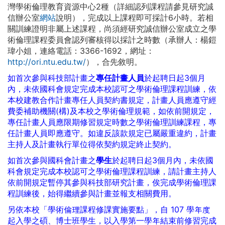
灣學術倫理教育資源中心2種（詳細認列課程請參見
研究誠
信辦公室
網站
說明），完成以上課程即可採計6小時。若相
關訓練證明非屬上述課程，尚須經研究誠信辦公室成立之學
術倫理課程委員會認列審核得以採計之時數（承辦人：楊鎧
瑋小姐，連絡電話：3366-1692，網址：
http://ori.ntu.edu.tw/
），合先敘明。
如首次參與科技部計畫之
專任計畫人員
於起聘日起3個月
內，未依國科會規定完成本校認可之學術倫理課程訓練，依
本校建教合作計畫專任人員契約書規定，計畫人員應遵守經
費委補助機關(構)及本校之學術倫理規範，如依前開規定，
專任計畫人員應限期修習規定時數之學術倫理訓練課程，專
任計畫人員即應遵守。如違反該款規定已屬嚴重違約，計畫
主持人及計畫執行單位得依契約規定終止契約。
如首次參與國科會計畫之
學生
於起聘日起3個月內，未依
國
科會
規定完成本校認可之學術倫理課程訓練，請計畫主持人
依前開規定暫停其參與科技部研究計畫，俟完成學術倫理課
程訓練後，始得繼續參與計畫並報支相關費用。
另依本校「學術倫理課程修課實施要點」，自 107 學年度
起入學之碩、博士班學生，以入學第一學年結束前修習完成