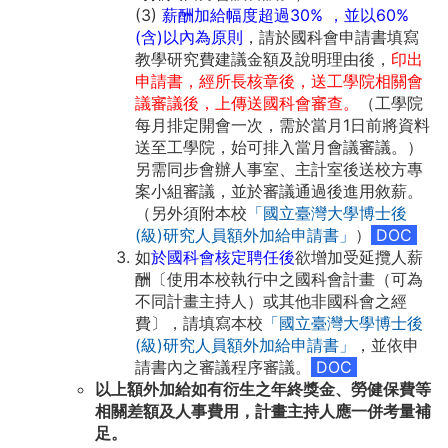
(3)
薪酬加給幅度超過30% ，並以60%
(含)以內為原則
，請於
國科會
申請書填寫
教學研究費建議金額及說明理由後，
印出
申請書，經所長核章後，送工學院相關會
議審議後
，上傳送
國科會
審查。
（工學院
每月排定開會一次，需於當月1日前將資料
送至工學院，始可排入當月會議審議。）
另
需同步會辦人事室、主計室後送校方專
案小組審議，並於審議通過後進用敘薪。
（
另外須附本校
「國立臺灣大學博士後
(級)研究人員額外加給申請書」
）
DOC
如
於國科會核定聘任後
欲增加受延攬人薪
酬〔使用本校執行中之國科會計畫（可為
不同計畫主持人）或其他非國科會之經
費〕，請填寫本校
「國立臺灣大學博士後
(級)研究人員額外加給申請書」
，並依申
請書內之審議程序審議。
DOC
以上額外加給如有衍生之年終獎金、勞健保費等
相關差額及人事費用，計畫主持人應一併考量補
足。