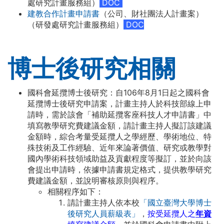
處研究計畫服務組）
DOC
建教合作計畫申請書
（公司、財社團法人計畫案）
（研發處研究計畫服務組）
DOC
博士後研究相關
國科會延攬博士後研究：自106年8月1日起之
國科會
延攬博士後研究申請案，計畫主持人於科技部線上申
請時，需於該會「補助延攬客座科技人才申請書」中
填寫教學研究費建議金額，請計畫主持人擬訂該建議
金額時，綜合考量受延攬人之學經歷、學術地位、特
殊技術及工作經驗、近年來論著價值、研究或教學對
國內學術科技領域助益及貢獻程度等擬訂，並於向該
會提出申請時，依據申請書規定格式，提供教學研究
費建議金額，並說明審核原則與程序。
相關程序如下：
請計畫主持人依本校
「國立臺灣大學博士
後研究人員薪級表」
，
按受延攬人之
年資