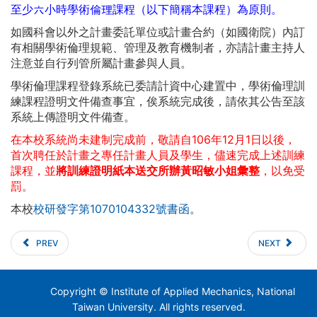
至少六小時學術倫理課程（以下簡稱本課程）為原則。
如國科會以外之計畫委託單位或計畫合約（如國衛院）內訂
有相關學術倫理規範、管理及教育機制者，亦請計畫主持人
注意並自行列管所屬計畫參與人員。
學術倫理課程登錄系統已委請計資中心建置中，學術倫理訓
練課程證明文件備查事宜，俟系統完成後，請依其公告至該
系統上傳證明文件備查。
在本校系統尚未建制完成前，敬請自106年12月1日以後，
首次聘任於計畫之專任計畫人員及學生，儘速完成上述訓練
課程，並
將訓練證明紙本送交所辦黃昭敏小姐彙整
，以免受
罰。
本校
校研發字第1070104332號書函
。
PREV
NEXT
Copyright © Institute of Applied Mechanics, National
Taiwan University. All rights reserved.