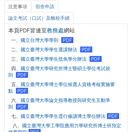
注意事項
宿舍申請
論文考試（口試）及離校手續
本頁PDF皆連至
教務處
網站
一、
國立台灣大學學則
PDF
二、
國立臺灣大學學生選課辦法
PDF
三、
國立臺灣大學學生抵免學分辦法
PDF
四、
國立臺灣大學研究所博士暨碩士學位考試規
則
PDF
五、
國立臺灣大學博士學位候選人資格考核實施要
點
PDF
六、
國立臺灣大學論文指導教授與研究生互動準
則
PDF
七、
國立臺灣大學學生逕行修讀博士學位辦法
PDF
八
、
國立臺灣大學工學院應用力學研究所博士班預定