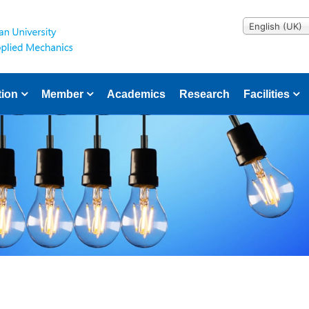
English (UK)
tion
Member
Academics
Research
Facilities