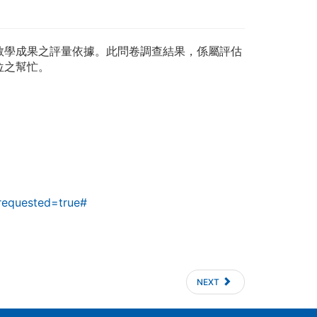
教學成果之評量依據。此問卷調查結果，係屬評估
位之幫忙。
requested=true#
NEXT