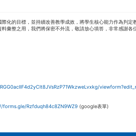
國際化的目標，並持續改善教學成效，將學生核心能力作為判定
資料彙整之用，我們將保密不外流，敬請放心填答，非常感謝各
53RGG0acIIF4d2yCIt8JVsRzP71WkzweLvxkg/viewform?edit_
://forms.gle/Rzfduqh84c8ZN9WZ9
(google表單)