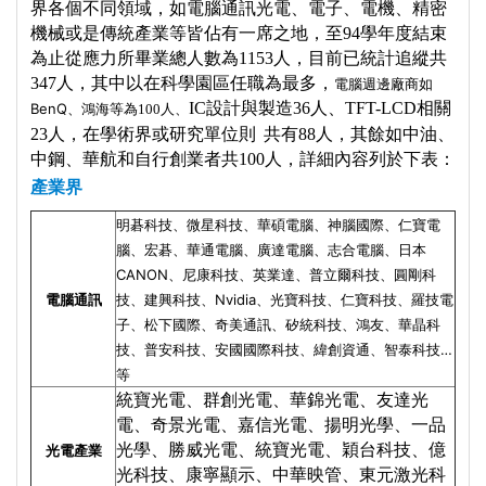
界各個不同領域，如電腦通訊光電、電子、電機、精密
機械或是傳統產業等皆佔有一席之地，至
94學年度結束
為止從應力所畢業總人數為1153人，目前已統計追縱共
347人，其中以在科學園區任職為最多，
電腦週邊廠商如
IC設計與製造36人、TFT-LCD相關
BenQ
、鴻海等為100人、
23人，在學術界或研究單位則 共有88人，其餘如中油、
中鋼、華航和自行創業者共100人，詳細內容列於下表：
產業界
明碁科技、微星科技、華碩電腦、神腦國際、仁寶電
腦、宏碁、華通電腦、廣達電腦、志合電腦、日本
CANON、尼康科技、英業達、普立爾科技、圓剛科
電腦通訊
技、建興科技、Nvidia、光寶科技、仁寶科技、羅技電
子、松下國際、奇美通訊、矽統科技、鴻友、華晶科
技、普安科技、安國國際科技、緯創資通、智泰科技…
等
統寶光電、群創光電、華錦光電、友達光
電、奇景光電、嘉信光電、揚明光學、一品
光學、勝威光電、統寶光電、穎台科技、億
光電產業
光科技、康寧顯示、中華映管、東元激光科