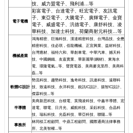
技、威力盟電子、飛利浦…等
彩富電子、台達電子、旺宏電子、友訊電
子、東亞電子、大騰電子、廣輝電子、金寶
電子電機
電子、威盛電子、汎德電子、康舒科技、凌
華科技、加達士科技、荷蘭商射元科技…等
鴻海精密、巨瀚科技、漢達精密科技、台灣晶技、全懋
精密科技、佳必琪，佰龍機械、正宜興業、益材科技、
台灣應材、福特六和、華創車電、中華汽車、撼天科
機械產業
技、中國鋼鐵、友嘉實業、華新麗華(鋼材)、東海水
電、環隆電氣…等、聲寶電器、美商麥克里昂、美商科
磊…等
勢流科技、趨勢科技、逸奇科技、訊連科技、遠聯科
軟體IC設計
技、致遠科技、永洋科技、銳訊IC設計、揚智IC設計、
傑霖科技…等
美商新思科技、台積電、英飛凌科技、中鑫半導體、宏
半導體
達電、聯電、日月光、威航科技、采鈺科技、合晶科
技、瑞耘科技、光磊科技、華亞科技、聯陽…等
林同棪工程顧問、中鼎工程顧問、國際通商法律事務
事務所
所、北美智權…等