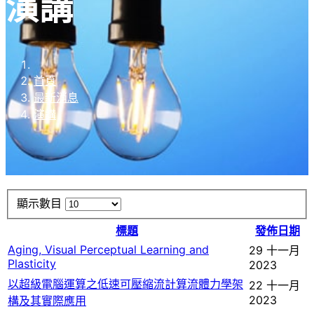
演講
首頁
最新消息
演講
顯示數目
標題
發佈日期
Aging, Visual Perceptual Learning and
29 十一月
Plasticity
2023
以超級電腦運算之低速可壓縮流計算流體力學架
22 十一月
2023
構及其實際應用