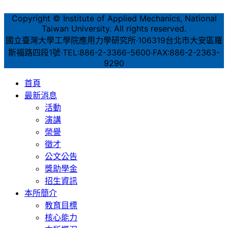
Copyright © Institute of Applied Mechanics, National
Taiwan University. All rights reserved.
國立臺灣大學工學院應用力學研究所‧106319台北市大安區羅
斯福路四段1號‧TEL:886-2-3366-5600‧FAX:886-2-2363-
9290
首頁
最新消息
活動
演講
榮譽
徵才
公文公告
獎助學金
招生資訊
本所簡介
教育目標
核心能力