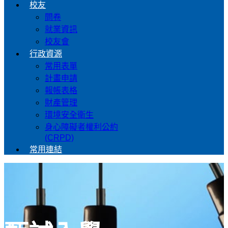
校友
問卷
就業資訊
校友會
行政資源
常用表單
計畫申請
報帳表格
財產管理
環境安全衛生
身心障礙者權利公約
(CRPD)
常用連結