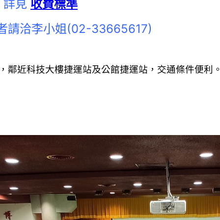
，詳見
收費標準
李小姐(02-33665617)
，鄰近科技大樓捷運站及公館捷運站，交通條件便利。2