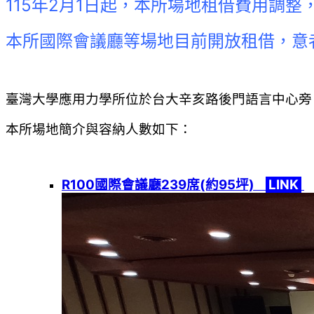
115年2月1日起，本所場地租借費用調整
本所國際會議廳等場地目前開放租借，意者請洽
臺灣大學應用力學所位於台大辛亥路後門語言中心旁
本所場地簡介與容納人數如下：
R100國際會議廳239席(約95坪)
LINK