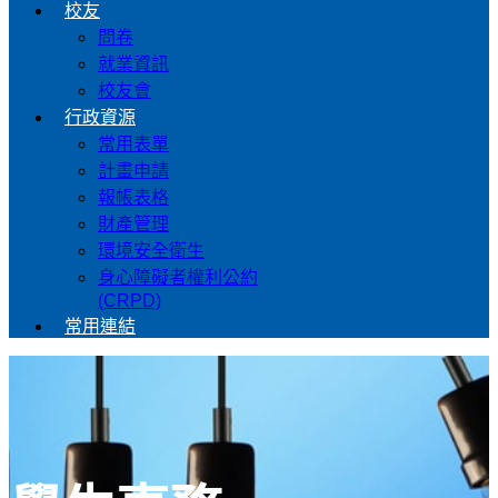
校友
問卷
就業資訊
校友會
行政資源
常用表單
計畫申請
報帳表格
財產管理
環境安全衛生
身心障礙者權利公約
(CRPD)
常用連結