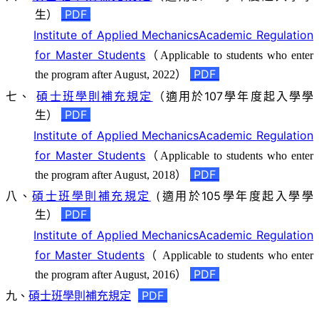
生）
PDF
Institute of Applied Mechanics
Academic Regulation
for Master Students
（
Applicable to students who enter
）
PDF
the program after August, 2022
七、
碩士班學則補充規定
（適用於107學年度起入學學
生）
PDF
Institute of Applied Mechanics
Academic Regulation
for Master Students
（
Applicable to students who enter
）
PDF
the program after August, 2018
八、
碩士班學則補充規定
(適用於105學年度起入學學
生）
PDF
Institute of Applied Mechanics
Academic Regulation
for Master Students
（
Applicable to students who enter
）
PDF
the program after August, 2016
九、
碩士班學則補充規定
PDF