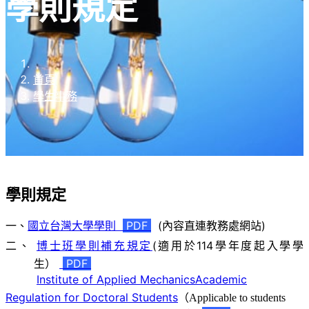
學則規定
首頁
學生事務
學則規定
一、
國立台灣大學學則
PDF
(內容直連教務處網站)
二、
博士班學則補充規定
(適用於114學年度起入學學
生）
PDF
Institute of Applied Mechanics
Academic
Regulation for
Doctoral
Students
（
Applicable to students