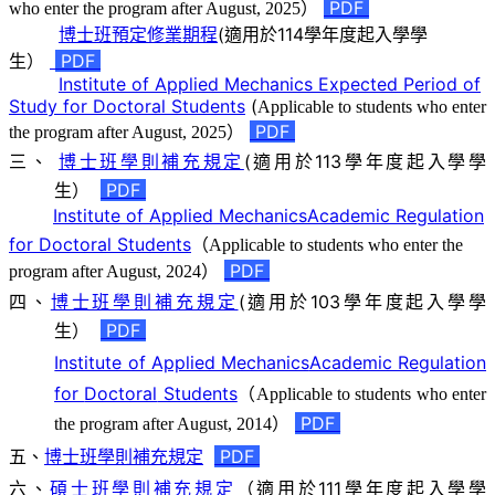
）
PDF
who enter the program after August, 2025
博士班預定修業期程
(適用於114學年度起入學學
生）
PDF
Institute of Applied Mechanics
Expected Period of
Study for Doctoral Students
(
Applicable to students who enter
）
PDF
the program after August, 2025
三、
博士班學則補充規定
(適用於113學年度起入學學
生）
PDF
Institute of Applied Mechanics
Academic Regulation
for
Doctoral
Students
（
Applicable to students who enter the
）
PDF
program after August, 2024
四、
博士班學則補充規定
(適用於103學年度起入學學
生）
PDF
Institute of Applied Mechanics
Academic Regulation
for
Doctoral
Students
（
Applicable to students who enter
）
PDF
the program after August, 2014
五、
博士班學則補充規定
PDF
六、
碩士班學則補充規定
（適用於111學年度起入學學