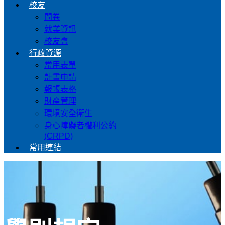
校友
問卷
就業資訊
校友會
行政資源
常用表單
計畫申請
報帳表格
財產管理
環境安全衛生
身心障礙者權利公約
(CRPD)
常用連結