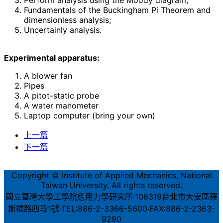
Perform analysis using the Moody diagram;
Fundamentals of the Buckingham Pi Theorem and
dimensionless analysis;
Uncertainly analysis.
Experimental apparatus:
A blower fan
Pipes
A pitot-static probe
A water manometer
Laptop computer (bring your own)
上一篇
下一篇
Copyright © Institute of Applied Mechanics, National
Taiwan University. All rights reserved.
國立臺灣大學工學院應用力學研究所‧106319台北市大安區羅
斯福路四段1號‧TEL:886-2-3366-5600‧FAX:886-2-2363-
9290