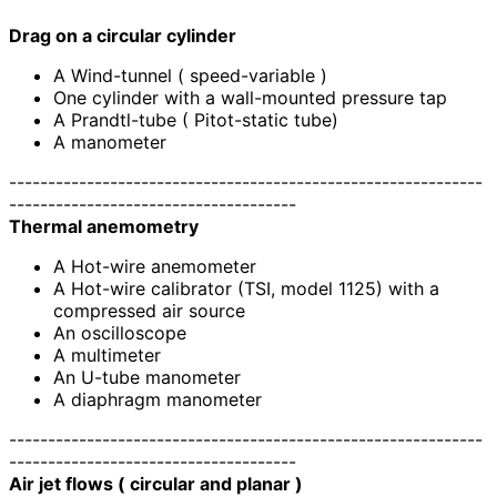
Drag on a circular cylinder
A Wind-tunnel ( speed-variable )
One cylinder with a wall-mounted pressure tap
A Prandtl-tube ( Pitot-static tube)
A manometer
-------------------------------------------------------------
-------------------------------------
Thermal anemometry
A Hot-wire anemometer
A Hot-wire calibrator (TSI, model 1125) with a
compressed air source
An oscilloscope
A multimeter
An U-tube manometer
A diaphragm manometer
-------------------------------------------------------------
-------------------------------------
Air jet flows ( circular and planar )