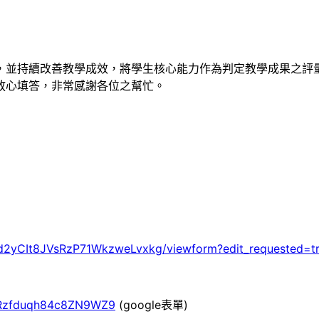
，並持續改善教學成效，將學生核心能力作為判定教學成果之評
放心填答，非常感謝各位之幫忙。
4d2yCIt8JVsRzP71WkzweLvxkg/viewform?edit_requested=t
e/Rzfduqh84c8ZN9WZ9
(google表單)