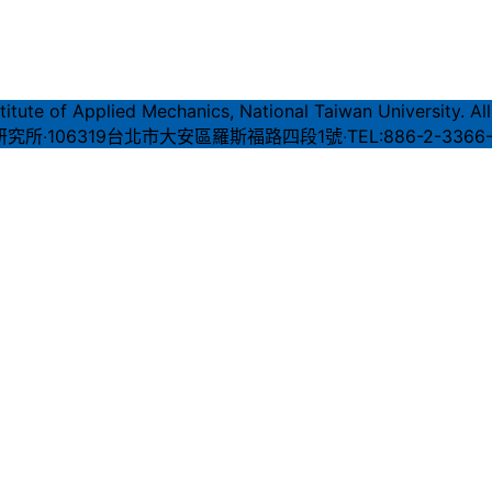
itute of Applied Mechanics, National Taiwan University. All
06319台北市大安區羅斯福路四段1號‧TEL:886-2-3366-5600‧