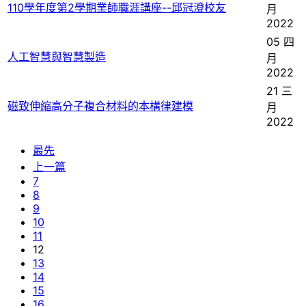
110學年度第2學期業師職涯講座--邱冠澄校友
月
2022
05 四
人工智慧與智慧製造
月
2022
21 三
磁致伸縮高分子複合材料的本構律建模
月
2022
最先
上一篇
7
8
9
10
11
12
13
14
15
16