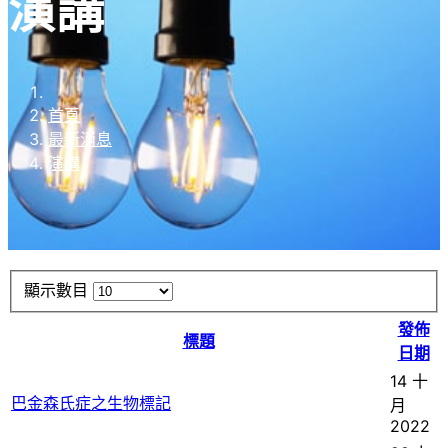
演講
首頁
最新消息
演講
顯示數目
發佈
標題
日期
14 十
巴金森氏症之生物標記
月
2022