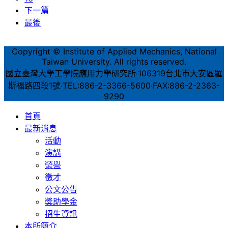
下一篇
最後
Copyright © Institute of Applied Mechanics, National
Taiwan University. All rights reserved.
國立臺灣大學工學院應用力學研究所‧106319台北市大安區羅
斯福路四段1號‧TEL:886-2-3366-5600‧FAX:886-2-2363-
9290
首頁
最新消息
活動
演講
榮譽
徵才
公文公告
獎助學金
招生資訊
本所簡介