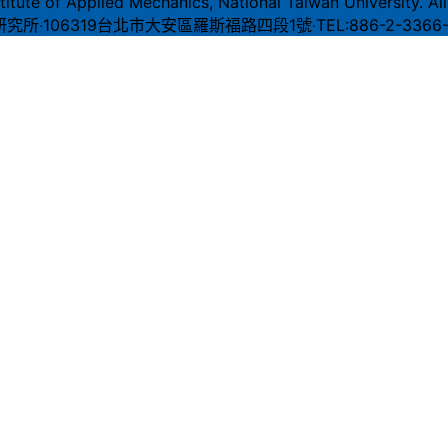
itute of Applied Mechanics, National Taiwan University. All
06319台北市大安區羅斯福路四段1號‧TEL:886-2-3366-5600‧