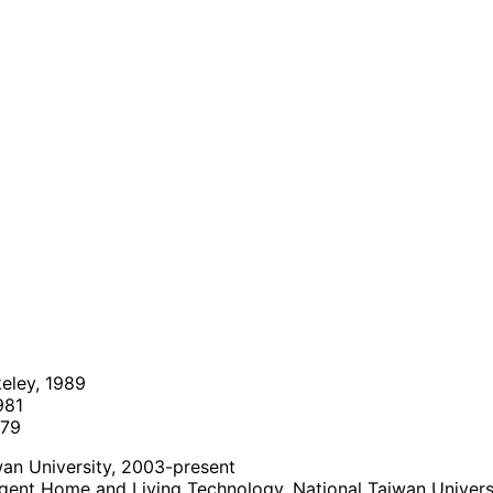
keley, 1989
981
979
iwan University, 2003-present
lligent Home and Living Technology, National Taiwan Univer