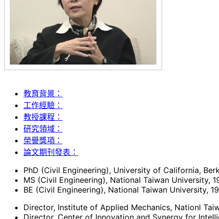
教育背景：
工作經驗：
教授課程：
研究領域：
榮譽獎項：
論文期刊發表：
PhD (Civil Engineering), University of California, Ber
MS (Civil Engineering), National Taiwan University, 1
BE (Civil Engineering), National Taiwan University, 1
Director, Institute of Applied Mechanics, Nationl Ta
Director, Center of Innovation and Synergy for Inte