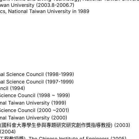
aiwan University (2003.8-2006.7)
ics, National Taiwan University in 1989
l Science Council (1998-1999)
l Science Council (1997-1999)
ncil (1994)
ience Council (1998 ~ 1999)
al Taiwan University (1999)
cience Council (2000 ~2001)
al Taiwan University (2000)
ion Award (國科會大專學生參與專題研究研究創作獎指導教授) (2003)
 (2004)
出工程教授獎), The Chinese Institute of Engineers (2005)