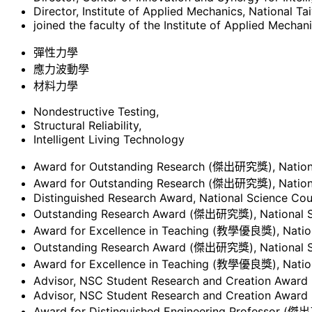
Director, Institute of Applied Mechanics, National T
joined the faculty of the Institute of Applied Mechan
彈性力學
應力波動學
材料力學
Nondestructive Testing,
Structural Reliability,
Intelligent Living Technology
Award for Outstanding Research (傑出研究獎), Nationa
Award for Outstanding Research (傑出研究獎), Nationa
Distinguished Research Award, National Science Cou
Outstanding Research Award (傑出研究獎), National Sc
Award for Excellence in Teaching (教學優良獎), Nation
Outstanding Research Award (傑出研究獎), National S
Award for Excellence in Teaching (教學優良獎), Nation
Advisor, NSC Student Research and Creat
Advisor, NSC Student Research and Creation Award
Award for Distinguished Engineering Professor (傑