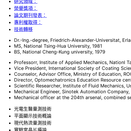
研究領域：
榮譽獎項：
論文期刊發表：
專利權取得：
技術轉移
Dr.-Ing.-degree, Friedrich-Alexander-Universitat, E
MS, National Tsing-Hua University, 1981
BS, National Cheng-Kung university, 1979
Professorr, Institute of Applied Mechanics, Nationl 
Vice President, International Society of Coating Sc
Counselor, Advisor Office, Ministry of Education, 
Director, Optomechatronics Education Resource cent
Scientific Researcher, Institute of Fluid Mechanics,
Mechanical Engineer, Sinotek Automation Company, 
Mechanical officer at the 204th arsenal, combined s
光電生醫量測技術
平面顯示技術概論
現代熱流量測技術
實驗室晶片導論