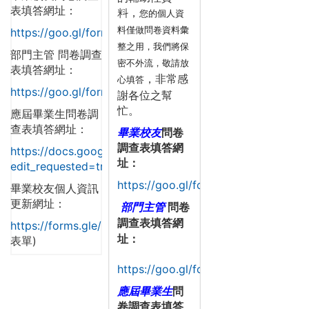
表填答網址：
料，
您的個人資
料僅做問卷資料彙
https://goo.gl/forms/mtznSUsOqQ8TLzOh1
整之用，我們將保
部門主管 問卷調查
密不外流，敬請放
表填答網址：
，非常感
心填答
https://goo.gl/forms/awT2oF6tzYhvyi1w1
謝各位之幫
忙。
應屆畢業生問卷調
查表填答網址：
畢業校友
問卷
調查表
填答網
https://docs.google.com/forms/d/1nDek2N53RGG0acII
址：
edit_requested=true#
https://goo.gl/forms/mtznSUsOqQ8
畢業校友個人資訊
更新網址：
部門主管
問卷
調查表
填答網
https://forms.gle/Rzfduqh84c8ZN9WZ9https://forms.g
址：
表單)
https://goo.gl/forms/awT2oF6tzYhv
應屆畢業生
問
卷調查表
填答