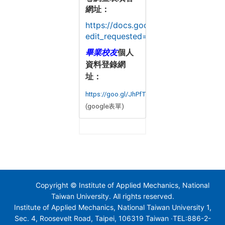
網址：
https://docs.google.com/forms/d
edit_requested=true#
畢業校友
個人
資料登錄網
址：
https://goo.gl/JhPfTg
(google表單)
Copyright © Institute of Applied Mechanics, National
Taiwan University. All rights reserved.
Institute of Applied Mechanics, National Taiwan University 1,
Sec. 4, Roosevelt Road, Taipei, 106319 Taiwan ‧TEL:886-2-