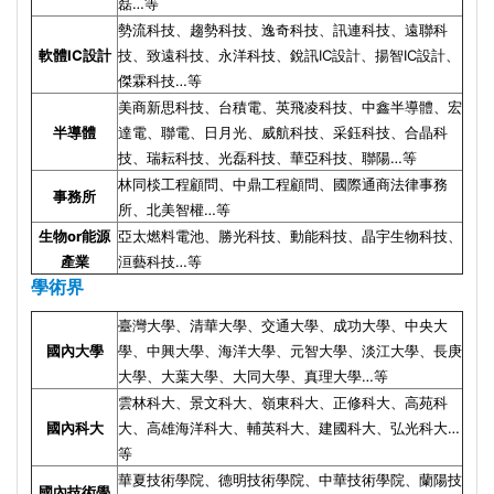
磊…等
勢流科技、趨勢科技、逸奇科技、訊連科技、遠聯科
軟體IC設計
技、致遠科技、永洋科技、銳訊IC設計、揚智IC設計、
傑霖科技…等
美商新思科技、台積電、英飛凌科技、中鑫半導體、宏
半導體
達電、聯電、日月光、威航科技、采鈺科技、合晶科
技、瑞耘科技、光磊科技、華亞科技、聯陽…等
林同棪工程顧問、中鼎工程顧問、國際通商法律事務
事務所
所、北美智權…等
生物or能源
亞太燃料電池、勝光科技、動能科技、晶宇生物科技、
產業
洹藝科技…等
學術界
臺灣大學、清華大學、交通大學、成功大學、中央大
國內大學
學、中興大學、海洋大學、元智大學、淡江大學、長庚
大學、大葉大學、大同大學、真理大學…等
雲林科大、景文科大、嶺東科大、正修科大、高苑科
國內科大
大、高雄海洋科大、輔英科大、建國科大、弘光科大…
等
華夏技術學院、德明技術學院、中華技術學院、蘭陽技
國內技術學