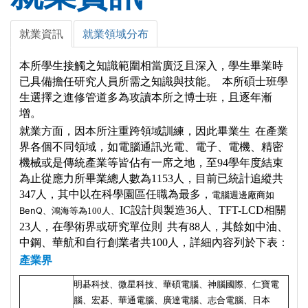
就業資訊
就業領域分布
本所學生接觸之知識範圍相當廣泛且深入，學生畢業時
已具備擔任研究人員所需之知識與技能。 本所碩士班學
生選擇之進修管道多為攻讀本所之博士班，且逐年漸
增。
就業方面，
因本所注重跨領域訓練，因此畢業生 在產業
界各個不同領域，如電腦通訊光電、電子、電機、精密
機械或是傳統產業等皆佔有一席之地，至
94學年度結束
為止從應力所畢業總人數為1153人，目前已統計追縱共
347人，其中以在科學園區任職為最多，
電腦週邊廠商如
IC設計與製造36人、TFT-LCD相關
BenQ
、鴻海等為100人、
23人，在學術界或研究單位則 共有88人，其餘如中油、
中鋼、華航和自行創業者共100人，詳細內容列於下表：
產業界
明碁科技、微星科技、華碩電腦、神腦國際、仁寶電
腦、宏碁、華通電腦、廣達電腦、志合電腦、日本