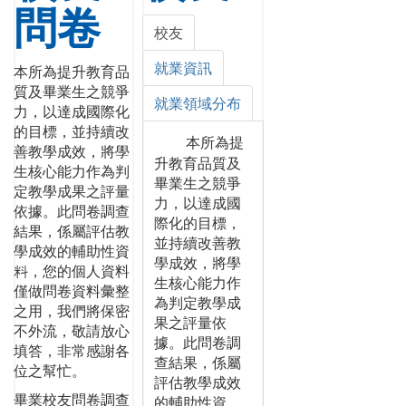
問卷
校友
就業資訊
本所為提升教育品
質及畢業生之競爭
就業領域分布
力，以達成國際化
的目標，並持續改
本所為提
善教學成效，將學
升教育品質及
生核心能力作為判
畢業生之競爭
定教學成果之評量
力，以達成國
依據。此問卷調查
際化的目標，
結果，係屬評估教
並持續改善教
學成效的輔助性資
學成效，將學
料，您的個人資料
生核心能力作
僅做問卷資料彙整
為判定教學成
之用，我們將保密
果之評量依
不外流，敬請放心
據。此問卷調
填答，非常感謝各
查結果，係屬
位之幫忙。
評估教學成效
畢業校友問卷調查
的輔助性資