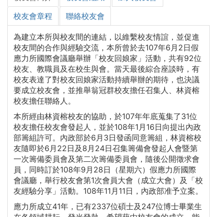
校友會章程
聯絡校友會
為建立本所與校友間的連結，以維繫校友情誼，並促進
校友間的合作與經驗交流，本所曾於去107年6月2日假
應力所國際會議廳舉辦「校友回娘家」活動，共有92位
校友、教職員及在校生與會。當天最後綜合座談時，有
校友表達了對校友回娘家活動持續舉辦的期待，也決議
要成立校友會，並推舉翁冠群校友擔任召集人、林資榕
校友擔任聯絡人。
本所經由林資榕校友的協助，於107年年底蒐集了31位
校友擔任校友會發起人，並於108年1月16日向提出內政
部籌組許可。內政部於6月3日發函同意籌組，林資榕校
友隨即於6月22日及8月24日召集籌備會發起人會暨第
一次籌備委員會及第二次籌備委員會，隨後公開徵求會
員，同時訂於108年9月28日（星期六）假應力所國際
會議廳，舉行校友會第1次會員大會（成立大會）及「校
友經驗分享」活動。108年11月11日，內政部准予立案。
應力所成立41年，已有2337位碩士及247位博士畢業生