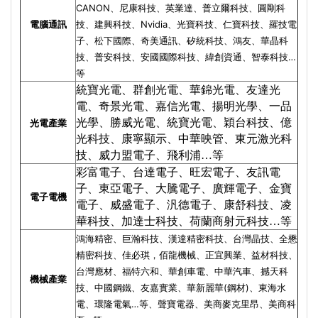
CANON、尼康科技、英業達、普立爾科技、圓剛科
電腦通訊
技、建興科技、Nvidia、光寶科技、仁寶科技、羅技電
子、松下國際、奇美通訊、矽統科技、鴻友、華晶科
技、普安科技、安國國際科技、緯創資通、智泰科技…
等
統寶光電、群創光電、華錦光電、友達光
電、奇景光電、嘉信光電、揚明光學、一品
光學、勝威光電、統寶光電、穎台科技、億
光電產業
光科技、康寧顯示、中華映管、東元激光科
技、威力盟電子、飛利浦…等
彩富電子、台達電子、旺宏電子、友訊電
子、東亞電子、大騰電子、廣輝電子、金寶
電子電機
電子、威盛電子、汎德電子、康舒科技、凌
華科技、加達士科技、荷蘭商射元科技…等
鴻海精密、巨瀚科技、漢達精密科技、台灣晶技、全懋
精密科技、佳必琪，佰龍機械、正宜興業、益材科技、
台灣應材、福特六和、華創車電、中華汽車、撼天科
機械產業
技、中國鋼鐵、友嘉實業、華新麗華(鋼材)、東海水
電、環隆電氣…等、聲寶電器、美商麥克里昂、美商科