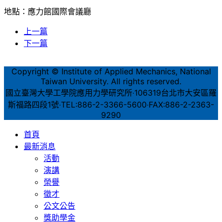
地點：應力館國際會議廳
上一篇
下一篇
Copyright © Institute of Applied Mechanics, National
Taiwan University. All rights reserved.
國立臺灣大學工學院應用力學研究所‧106319台北市大安區羅
斯福路四段1號‧TEL:886-2-3366-5600‧FAX:886-2-2363-
9290
首頁
最新消息
活動
演講
榮譽
徵才
公文公告
獎助學金