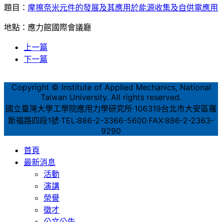
題目：
摩擦奈米元件的發展及其應用於能源收集及自供電應用
地點：應力館國際會議廳
上一篇
下一篇
Copyright © Institute of Applied Mechanics, National
Taiwan University. All rights reserved.
國立臺灣大學工學院應用力學研究所‧106319台北市大安區羅
斯福路四段1號‧TEL:886-2-3366-5600‧FAX:886-2-2363-
9290
首頁
最新消息
活動
演講
榮譽
徵才
公文公告