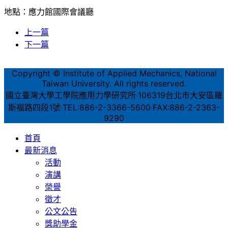
地點：應力館國際會議廳
上一篇
下一篇
Copyright © Institute of Applied Mechanics, National
Taiwan University. All rights reserved.
國立臺灣大學工學院應用力學研究所‧106319台北市大安區羅
斯福路四段1號‧TEL:886-2-3366-5600‧FAX:886-2-2363-
9290
首頁
最新消息
活動
演講
榮譽
徵才
公文公告
獎助學金