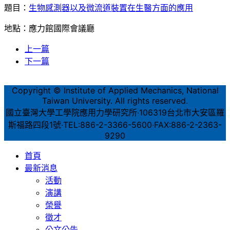
題目：
生物感測器以及微流道裝置在生醫方面的應用
地點：應力館國際會議廳
上一篇
下一篇
Copyright © Institute of Applied Mechanics, National
Taiwan University. All rights reserved.
國立臺灣大學工學院應用力學研究所‧106319台北市大安區羅
斯福路四段1號‧TEL:886-2-3366-5600‧FAX:886-2-2363-
9290
首頁
最新消息
活動
演講
榮譽
徵才
公文公告