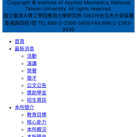
Copyright © Institute of Applied Mechanics, National
Taiwan University. All rights reserved.
國立臺灣大學工學院應用力學研究所‧106319台北市大安區羅
斯福路四段1號‧TEL:886-2-3366-5600‧FAX:886-2-2363-
9290
首頁
最新消息
活動
演講
榮譽
徵才
公文公告
獎助學金
招生資訊
本所簡介
教育目標
核心能力
本所概況
本所簡史