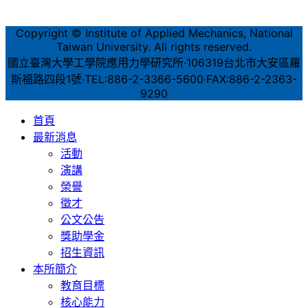
Copyright © Institute of Applied Mechanics, National
Taiwan University. All rights reserved.
國立臺灣大學工學院應用力學研究所‧106319台北市大安區羅
斯福路四段1號‧TEL:886-2-3366-5600‧FAX:886-2-2363-
9290
首頁
最新消息
活動
演講
榮譽
徵才
公文公告
獎助學金
招生資訊
本所簡介
教育目標
核心能力