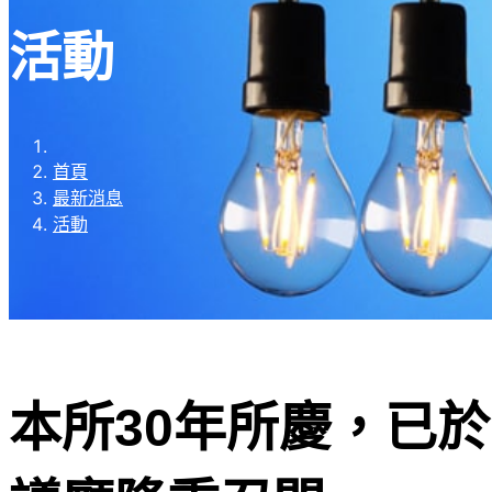
活動
首頁
最新消息
活動
本所30年所慶，已於