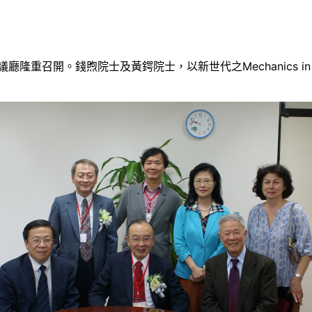
重召開。錢煦院士及黃鍔院士，以新世代之Mechanics in Me