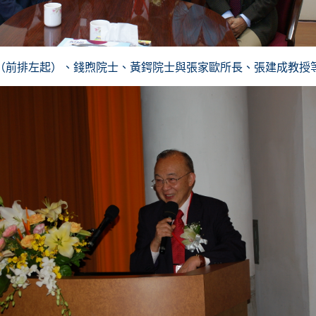
（前排左起）、錢煦院士、黃鍔院士與張家歐所長、張建成教授