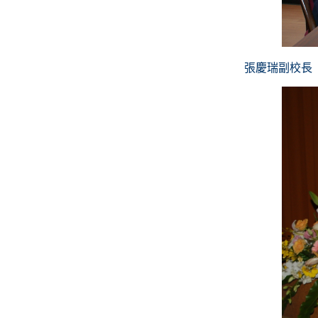
張慶瑞副校長