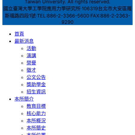
Taiwan University. All rights reserved.
國立臺灣大學工學院應用力學研究所‧106319台北市大安區羅
斯福路四段1號‧TEL:886-2-3366-5600‧FAX:886-2-2363-
9290
首頁
最新消息
活動
演講
榮譽
徵才
公文公告
獎助學金
招生資訊
本所簡介
教育目標
核心能力
本所概況
本所簡史