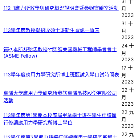
31 十
112-1應力所教學與研究概況說明會暨參觀實驗室活動
月
2023
31 十
113學年度教授擬招收碩士班新生資訊一覽表
月
2023
24 十
賀 本所舒貽忠教授 榮獲美國機械工程師學會會士
月
(ASME Fellow)
2023
17 十
113學年度應用力學研究所博士班甄試入學口試時間表
月
2023
02 十
臺灣大學應用力學研究所參訪臺灣晶技股份有限公司
月
活動
2023
22 九
113學年度第1學期本校應屆畢業學士班在學生申請逕
月
行修讀應用力學研究所博士學位
2023
22 九
112學年度第2學期申請逕行修讀應用力學研究所博士