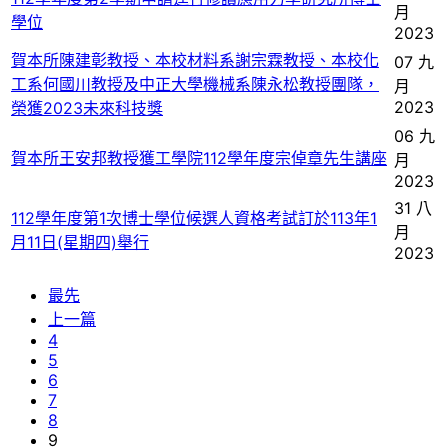
月
學位
2023
賀本所陳建彰教授、本校材料系謝宗霖教授、本校化
07 九
工系何國川教授及中正大學機械系陳永松教授團隊，
月
2023
榮獲2023未來科技獎
06 九
賀本所王安邦教授獲工學院112學年度宗倬章先生講座
月
2023
31 八
112學年度第1次博士學位候選人資格考試訂於113年1
月
月11日(星期四)舉行
2023
最先
上一篇
4
5
6
7
8
9