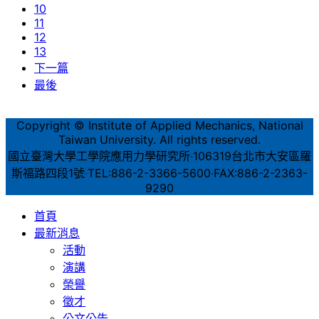
10
11
12
13
下一篇
最後
Copyright © Institute of Applied Mechanics, National
Taiwan University. All rights reserved.
國立臺灣大學工學院應用力學研究所‧106319台北市大安區羅
斯福路四段1號‧TEL:886-2-3366-5600‧FAX:886-2-2363-
9290
首頁
最新消息
活動
演講
榮譽
徵才
公文公告