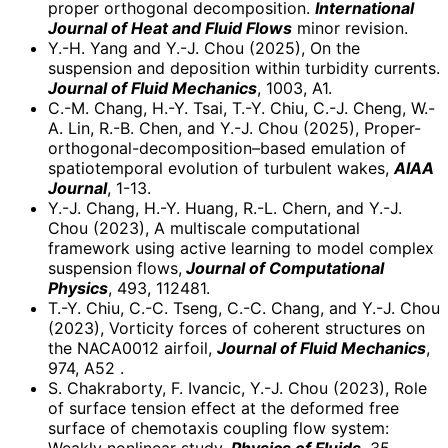
proper orthogonal decomposition.
International
Journal of Heat and Fluid Flows
minor revision.
Y.-H. Yang and Y.-J. Chou (2025), On the
suspension and deposition within turbidity currents.
Journal of Fluid Mechanics
, 1003, A1.
C.-M. Chang, H.-Y. Tsai, T.-Y. Chiu, C.-J. Cheng, W.-
A. Lin, R.-B. Chen, and Y.-J. Chou (2025), Proper-
orthogonal-decomposition–based emulation of
spatiotemporal evolution of turbulent wakes,
AIAA
Journal
, 1-13.
Y.-J. Chang, H.-Y. Huang, R.-L. Chern, and Y.-J.
Chou (2023), A multiscale computational
framework using active learning to model complex
suspension flows,
Journal of Computational
Physics
, 493, 112481.
T.-Y. Chiu, C.-C. Tseng, C.-C. Chang, and Y.-J. Chou
(2023), Vorticity forces of coherent structures on
the NACA0012 airfoil,
Journal of Fluid Mechanics
,
974, A52 .
S. Chakraborty, F. Ivancic, Y.-J. Chou (2023), Role
of surface tension effect at the deformed free
surface of chemotaxis coupling flow system: