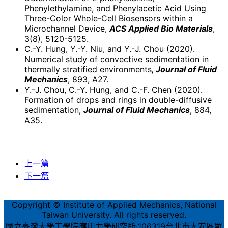
Phenylethylamine, and Phenylacetic Acid Using
Three-Color Whole-Cell Biosensors within a
Microchannel Device,
ACS Applied Bio Materials
,
3(8), 5120-5125.
C.-Y. Hung, Y.-Y. Niu, and Y.-J. Chou (2020).
Numerical study of convective sedimentation in
thermally stratified environments
, Journal of Fluid
Mechanics
, 893, A27.
Y.-J. Chou, C.-Y. Hung, and C.-F. Chen (2020).
Formation of drops and rings in double-diffusive
sedimentation,
Journal of Fluid Mechanics
, 884,
A35.
上一篇
下一篇
Copyright © Institute of Applied Mechanics, National
Taiwan University. All rights reserved.
國立臺灣大學工學院應用力學研究所‧106319台北市大安區羅