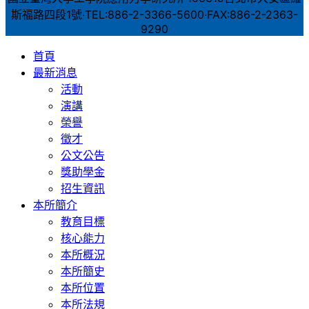
斯福路四段1號‧TEL:886-2-3366-5600‧FAX:886-2-2363-
9290
首頁
最新消息
活動
演講
榮譽
徵才
公文公告
獎助學金
招生資訊
本所簡介
教育目標
核心能力
本所概況
本所簡史
本所位置
本所法規