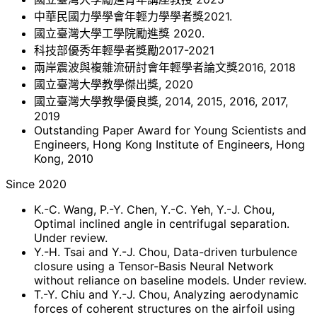
中華民國力學學會年輕力學學者獎2021.
國立臺灣大學工學院勵進獎 2020.
科技部優秀年輕學者獎勵2017-2021
兩岸震波與複雜流研討會年輕學者論文獎2016, 2018
國立臺灣大學教學傑出獎, 2020
國立臺灣大學教學優良獎, 2014, 2015, 2016, 2017,
2019
Outstanding Paper Award for Young Scientists and
Engineers, Hong Kong Institute of Engineers, Hong
Kong, 2010
Since 2020
K.-C. Wang, P.-Y. Chen, Y.-C. Yeh, Y.-J. Chou,
Optimal inclined angle in centrifugal separation.
Under review.
Y.-H. Tsai and Y.-J. Chou, Data-driven turbulence
closure using a Tensor-Basis Neural Network
without reliance on baseline models. Under review.
T.-Y. Chiu and Y.-J. Chou, Analyzing aerodynamic
forces of coherent structures on the airfoil using