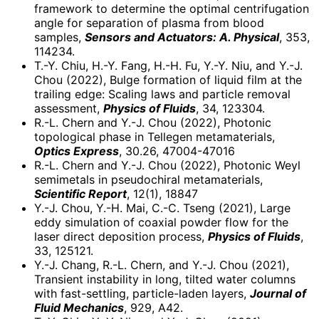
framework to determine the optimal centrifugation
angle for separation of plasma from blood
samples,
Sensors and Actuators: A. Physical
, 353,
114234.
T.-Y. Chiu, H.-Y. Fang, H.-H. Fu, Y.-Y. Niu, and Y.-J.
Chou (2022), Bulge formation of liquid film at the
trailing edge: Scaling laws and particle removal
assessment,
Physics of Fluids
, 34, 123304.
R.-L. Chern and Y.-J. Chou (2022), Photonic
topological phase in Tellegen metamaterials,
Optics Express
, 30.26, 47004-47016
R.-L. Chern and Y.-J. Chou (2022), Photonic Weyl
semimetals in pseudochiral metamaterials,
Scientific Report
, 12(1), 18847
Y.-J. Chou, Y.-H. Mai, C.-C. Tseng (2021), Large
eddy simulation of coaxial powder flow for the
laser direct deposition process,
Physics of Fluids
,
33, 125121.
Y.-J. Chang, R.-L. Chern, and Y.-J. Chou (2021),
Transient instability in long, tilted water columns
with fast-settling, particle-laden layers,
Journal of
Fluid Mechanics
, 929, A42.