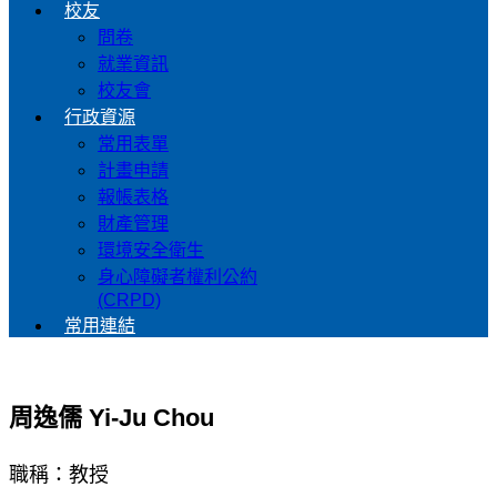
校友
問卷
就業資訊
校友會
行政資源
常用表單
計畫申請
報帳表格
財產管理
環境安全衛生
身心障礙者權利公約
(CRPD)
常用連結
周逸儒 Yi-Ju Chou
職稱：教授