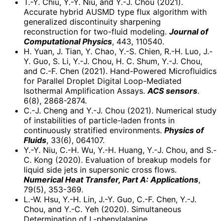
T.-Y. Chiu, Y.-Y. Niu, and Y.-J. Chou (2021).
Accurate hybrid AUSMD type flux algorithm with
generalized discontinuity sharpening
reconstruction for two-fluid modeling.
Journal of
Computational Physics
, 443, 110540.
H. Yuan, J. Tian, Y. Chao, Y.-S. Chien, R.-H. Luo, J.-
Y. Guo, S. Li, Y.-J. Chou, H. C. Shum, Y.-J. Chou,
and C.-F. Chen (2021). Hand-Powered Microfluidics
for Parallel Droplet Digital Loop-Mediated
Isothermal Amplification Assays.
ACS sensors
.
6(8), 2868-2874.
C.-J. Cheng and Y.-J. Chou (2021). Numerical study
of instabilities of particle-laden fronts in
continuously stratified environments.
Physics of
Fluids
, 33(6), 064107.
Y.-Y. Niu, C.-H. Wu, Y.-H. Huang, Y.-J. Chou, and S.-
C. Kong (2020). Evaluation of breakup models for
liquid side jets in supersonic cross flows.
Numerical Heat Transfer, Part A: Applications
,
79(5), 353-369.
L.-W. Hsu, Y.-H. Lin, J.-Y. Guo, C.-F. Chen, Y.-J.
Chou, and Y.-C. Yeh (2020). Simultaneous
Determination of L-phenylalanine,