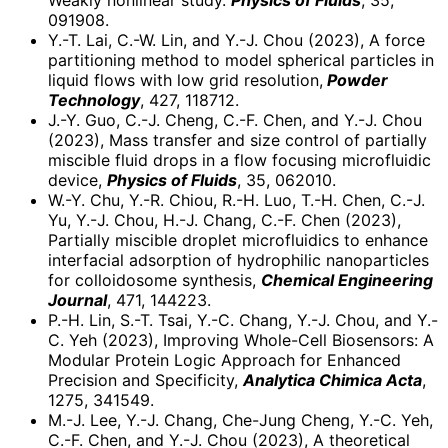
Weakly nonlinear study.
Physics of Fluids
, 35,
091908.
Y.-T. Lai, C.-W. Lin, and Y.-J. Chou (2023), A force
partitioning method to model spherical particles in
liquid flows with low grid resolution,
Powder
Technology
, 427, 118712.
J.-Y. Guo, C.-J. Cheng, C.-F. Chen, and Y.-J. Chou
(2023), Mass transfer and size control of partially
miscible fluid drops in a flow focusing microfluidic
device,
Physics of Fluids
, 35, 062010.
W.-Y. Chu, Y.-R. Chiou, R.-H. Luo, T.-H. Chen, C.-J.
Yu, Y.-J. Chou, H.-J. Chang, C.-F. Chen (2023),
Partially miscible droplet microfluidics to enhance
interfacial adsorption of hydrophilic nanoparticles
for colloidosome synthesis,
Chemical Engineering
Journal
, 471, 144223.
P.-H. Lin, S.-T. Tsai, Y.-C. Chang, Y.-J. Chou, and Y.-
C. Yeh (2023), Improving Whole-Cell Biosensors: A
Modular Protein Logic Approach for Enhanced
Precision and Specificity,
Analytica Chimica Acta
,
1275, 341549.
M.-J. Lee, Y.-J. Chang, Che-Jung Cheng, Y.-C. Yeh,
C.-F. Chen, and Y.-J. Chou (2023), A theoretical