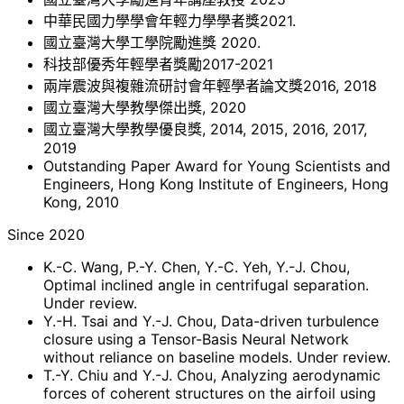
中華民國力學學會年輕力學學者獎2021.
國立臺灣大學工學院勵進獎 2020.
科技部優秀年輕學者獎勵2017-2021
兩岸震波與複雜流研討會年輕學者論文獎2016, 2018
國立臺灣大學教學傑出獎, 2020
國立臺灣大學教學優良獎, 2014, 2015, 2016, 2017,
2019
Outstanding Paper Award for Young Scientists and
Engineers, Hong Kong Institute of Engineers, Hong
Kong, 2010
Since 2020
K.-C. Wang, P.-Y. Chen, Y.-C. Yeh, Y.-J. Chou,
Optimal inclined angle in centrifugal separation.
Under review.
Y.-H. Tsai and Y.-J. Chou, Data-driven turbulence
closure using a Tensor-Basis Neural Network
without reliance on baseline models. Under review.
T.-Y. Chiu and Y.-J. Chou, Analyzing aerodynamic
forces of coherent structures on the airfoil using