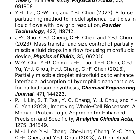
Weakly nonlinear study.
Physics of Fluids
, 35,
091908.
Y.-T. Lai, C.-W. Lin, and Y.-J. Chou (2023), A force
partitioning method to model spherical particles in
liquid flows with low grid resolution,
Powder
Technology
, 427, 118712.
J.-Y. Guo, C.-J. Cheng, C.-F. Chen, and Y.-J. Chou
(2023), Mass transfer and size control of partially
miscible fluid drops in a flow focusing microfluidic
device,
Physics of Fluids
, 35, 062010.
W.-Y. Chu, Y.-R. Chiou, R.-H. Luo, T.-H. Chen, C.-J.
Yu, Y.-J. Chou, H.-J. Chang, C.-F. Chen (2023),
Partially miscible droplet microfluidics to enhance
interfacial adsorption of hydrophilic nanoparticles
for colloidosome synthesis,
Chemical Engineering
Journal
, 471, 144223.
P.-H. Lin, S.-T. Tsai, Y.-C. Chang, Y.-J. Chou, and Y.-
C. Yeh (2023), Improving Whole-Cell Biosensors: A
Modular Protein Logic Approach for Enhanced
Precision and Specificity,
Analytica Chimica Acta
,
1275, 341549.
M.-J. Lee, Y.-J. Chang, Che-Jung Cheng, Y.-C. Yeh,
C.-F. Chen, and Y.-J. Chou (2023), A theoretical