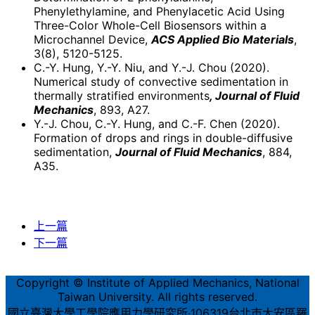
Phenylethylamine, and Phenylacetic Acid Using
Three-Color Whole-Cell Biosensors within a
Microchannel Device,
ACS Applied Bio Materials
,
3(8), 5120-5125.
C.-Y. Hung, Y.-Y. Niu, and Y.-J. Chou (2020).
Numerical study of convective sedimentation in
thermally stratified environments
, Journal of Fluid
Mechanics
, 893, A27.
Y.-J. Chou, C.-Y. Hung, and C.-F. Chen (2020).
Formation of drops and rings in double-diffusive
sedimentation,
Journal of Fluid Mechanics
, 884,
A35.
上一篇
下一篇
Copyright © Institute of Applied Mechanics, National
Taiwan University. All rights reserved.
國立臺灣大學工學院應用力學研究所‧106319台北市大安區羅