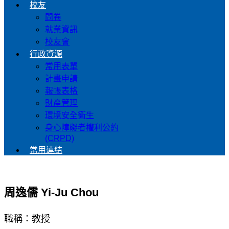
校友
問卷
就業資訊
校友會
行政資源
常用表單
計畫申請
報帳表格
財產管理
環境安全衛生
身心障礙者權利公約
(CRPD)
常用連結
周逸儒 Yi-Ju Chou
職稱：教授