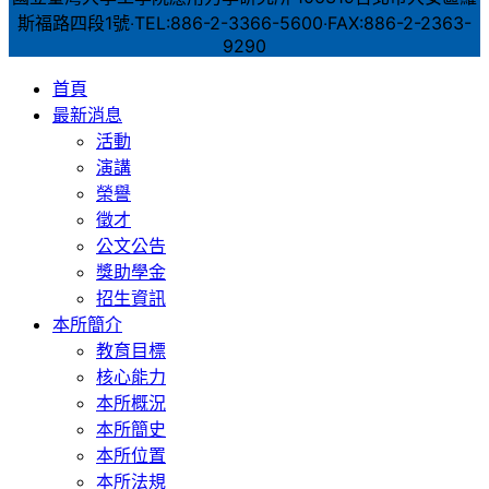
斯福路四段1號‧TEL:886-2-3366-5600‧FAX:886-2-2363-
9290
首頁
最新消息
活動
演講
榮譽
徵才
公文公告
獎助學金
招生資訊
本所簡介
教育目標
核心能力
本所概況
本所簡史
本所位置
本所法規