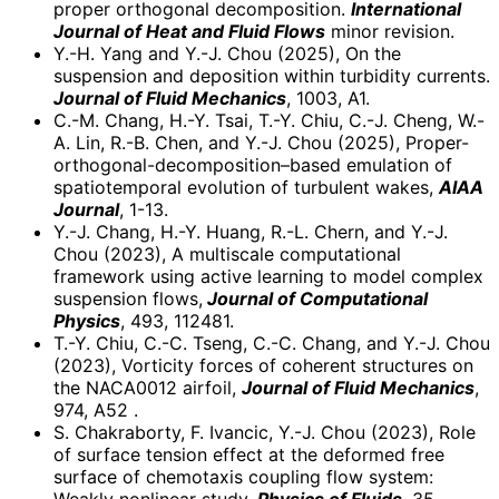
proper orthogonal decomposition.
International
Journal of Heat and Fluid Flows
minor revision.
Y.-H. Yang and Y.-J. Chou (2025), On the
suspension and deposition within turbidity currents.
Journal of Fluid Mechanics
, 1003, A1.
C.-M. Chang, H.-Y. Tsai, T.-Y. Chiu, C.-J. Cheng, W.-
A. Lin, R.-B. Chen, and Y.-J. Chou (2025), Proper-
orthogonal-decomposition–based emulation of
spatiotemporal evolution of turbulent wakes,
AIAA
Journal
, 1-13.
Y.-J. Chang, H.-Y. Huang, R.-L. Chern, and Y.-J.
Chou (2023), A multiscale computational
framework using active learning to model complex
suspension flows,
Journal of Computational
Physics
, 493, 112481.
T.-Y. Chiu, C.-C. Tseng, C.-C. Chang, and Y.-J. Chou
(2023), Vorticity forces of coherent structures on
the NACA0012 airfoil,
Journal of Fluid Mechanics
,
974, A52 .
S. Chakraborty, F. Ivancic, Y.-J. Chou (2023), Role
of surface tension effect at the deformed free
surface of chemotaxis coupling flow system: