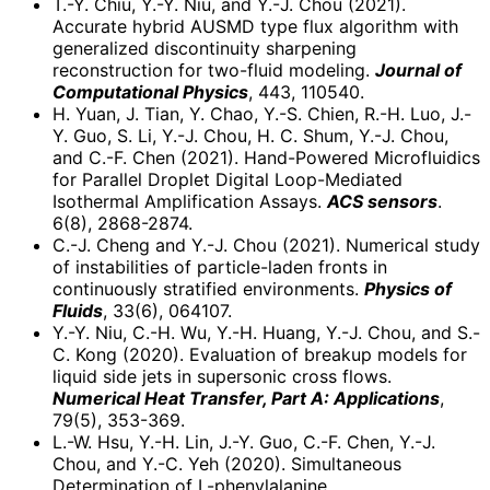
T.-Y. Chiu, Y.-Y. Niu, and Y.-J. Chou (2021).
Accurate hybrid AUSMD type flux algorithm with
generalized discontinuity sharpening
reconstruction for two-fluid modeling.
Journal of
Computational Physics
, 443, 110540.
H. Yuan, J. Tian, Y. Chao, Y.-S. Chien, R.-H. Luo, J.-
Y. Guo, S. Li, Y.-J. Chou, H. C. Shum, Y.-J. Chou,
and C.-F. Chen (2021). Hand-Powered Microfluidics
for Parallel Droplet Digital Loop-Mediated
Isothermal Amplification Assays.
ACS sensors
.
6(8), 2868-2874.
C.-J. Cheng and Y.-J. Chou (2021). Numerical study
of instabilities of particle-laden fronts in
continuously stratified environments.
Physics of
Fluids
, 33(6), 064107.
Y.-Y. Niu, C.-H. Wu, Y.-H. Huang, Y.-J. Chou, and S.-
C. Kong (2020). Evaluation of breakup models for
liquid side jets in supersonic cross flows.
Numerical Heat Transfer, Part A: Applications
,
79(5), 353-369.
L.-W. Hsu, Y.-H. Lin, J.-Y. Guo, C.-F. Chen, Y.-J.
Chou, and Y.-C. Yeh (2020). Simultaneous
Determination of L-phenylalanine,