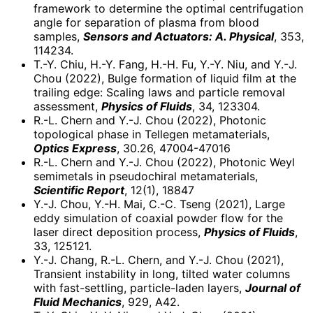
framework to determine the optimal centrifugation
angle for separation of plasma from blood
samples,
Sensors and Actuators: A. Physical
, 353,
114234.
T.-Y. Chiu, H.-Y. Fang, H.-H. Fu, Y.-Y. Niu, and Y.-J.
Chou (2022), Bulge formation of liquid film at the
trailing edge: Scaling laws and particle removal
assessment,
Physics of Fluids
, 34, 123304.
R.-L. Chern and Y.-J. Chou (2022), Photonic
topological phase in Tellegen metamaterials,
Optics Express
, 30.26, 47004-47016
R.-L. Chern and Y.-J. Chou (2022), Photonic Weyl
semimetals in pseudochiral metamaterials,
Scientific Report
, 12(1), 18847
Y.-J. Chou, Y.-H. Mai, C.-C. Tseng (2021), Large
eddy simulation of coaxial powder flow for the
laser direct deposition process,
Physics of Fluids
,
33, 125121.
Y.-J. Chang, R.-L. Chern, and Y.-J. Chou (2021),
Transient instability in long, tilted water columns
with fast-settling, particle-laden layers,
Journal of
Fluid Mechanics
, 929, A42.