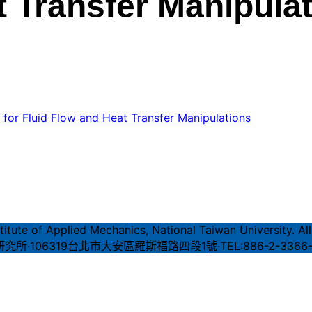
t Transfer Manipula
 for Fluid Flow and Heat Transfer Manipulations
itute of Applied Mechanics, National Taiwan University. All
06319台北市大安區羅斯福路四段1號‧TEL:886-2-3366-5600‧