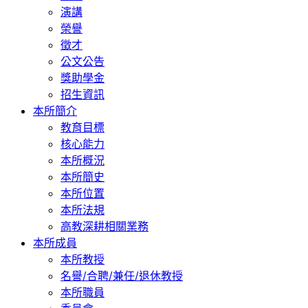
演講
榮譽
徵才
公文公告
獎助學金
招生資訊
本所簡介
教育目標
核心能力
本所概況
本所簡史
本所位置
本所法規
高教深耕相關業務
本所成員
本所教授
名譽/合聘/兼任/退休教授
本所職員