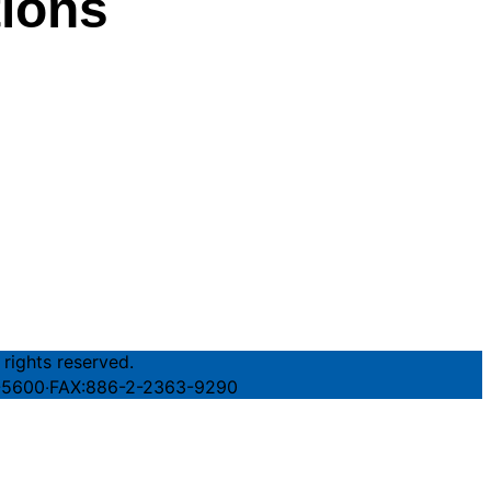
tions
 rights reserved.
FAX:886-2-2363-9290