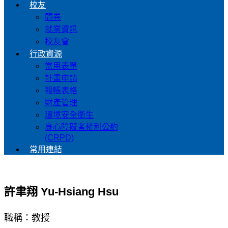
校友
問卷
就業資訊
校友會
行政資源
常用表單
計畫申請
報帳表格
財產管理
環境安全衛生
身心障礙者權利公約
(CRPD)
常用連結
許聿翔 Yu-Hsiang Hsu
職稱：教授