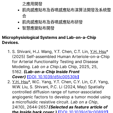
之應用開發
肌肉感應貼布及吞嚥感應貼布演算法開發及系統整
合
肌肉感應貼布及吞嚥感應貼布研發
智慧應變貼布開發
Microphysiological Systems and Lab-on-a-Chip
Devices.
S. Shivani, H.J. Wang, Y.T. Chen, C.T. Lin,
Y.H. Hsu
*
(2025) Self-assembled Human Arteriole-on-a-Chip
for Arterial Functionality Testing and Disease
Modeling.
Lab on a Chip.
Lab Chip, 2025, 25,
5162.
(Lab-on-a-Chip Inside Front
Cover)
[
DOI:
10.1039/d5lc00530b
]
Y.H. Hsu
*, W.C. Yang, Y.T. Chen, C.Y. Lin, C.F. Yang,
W.W. Liu, S. Shivani, P.C. Li (2024, May) Spatially
controlled diffusion range of tumor-associated
angiogenic factors to develop a tumor model using
a microfluidic resistive circuit.
Lab on a Chip
,
24(10), 2644-2657.
(Selected as feature article of
the Inside back cover.)
[
DOI: 10.1039/d3lc00891f
]