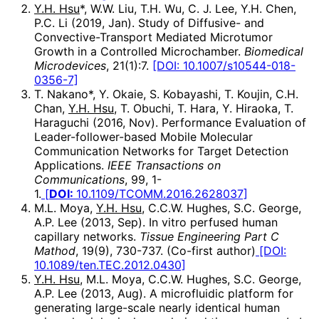
Y.H. Hsu
*, W.W. Liu, T.H. Wu, C. J. Lee, Y.H. Chen,
P.C. Li (2019, Jan). Study of Diffusive- and
Convective-Transport Mediated Microtumor
Growth in a Controlled Microchamber.
Biomedical
Microdevices
, 21(1):7.
[DOI: 10.1007/s10544-018-
0356-7]
T. Nakano*, Y. Okaie, S. Kobayashi, T. Koujin, C.H.
Chan,
Y.H. Hsu
, T. Obuchi, T. Hara, Y. Hiraoka, T.
Haraguchi (2016, Nov). Performance Evaluation of
Leader-follower-based Mobile Molecular
Communication Networks for Target Detection
Applications.
IEEE Transactions on
Communications
, 99, 1-
1.
[
DOI:
10.1109/TCOMM.2016.2628037]
M.L. Moya,
Y.H. Hsu
, C.C.W. Hughes, S.C. George,
A.P. Lee (2013, Sep). In vitro perfused human
capillary networks.
Tissue Engineering Part C
Mathod
, 19(9), 730-737. (Co-first author)
[DOI:
10.1089/ten.TEC.2012.0430]
Y.H. Hsu
, M.L. Moya, C.C.W. Hughes, S.C. George,
A.P. Lee (2013, Aug). A microfluidic platform for
generating large-scale nearly identical human