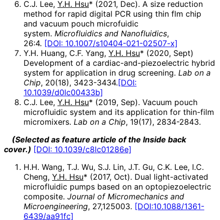
C.J. Lee,
Y.H. Hsu
* (2021, Dec). A size reduction
method for rapid digital PCR using thin flm chip
and vacuum pouch microfuidic
system.
Microfluidics and Nanofluidics
,
26:4.
[DOI: 10.1007/s10404-021-02507-x]
Y.H. Huang, C.F. Yang,
Y.H. Hsu
* (2020, Sept)
Development of a cardiac-and-piezoelectric hybrid
system for application in drug screening.
Lab on a
Chip
, 20(18), 3423-3434.
[DOI:
10.1039/d0lc00433b]
C.J. Lee,
Y.H. Hsu
* (2019, Sep). Vacuum pouch
microfluidic system and its application for thin-film
micromixers.
Lab on a Chip
, 19(17), 2834-2843.
(Selected as feature article of the Inside back
cover.)
[DOI: 10.1039/c8lc01286e]
H.H. Wang, T.J. Wu, S.J. Lin, J.T. Gu, C.K. Lee, I.C.
Cheng,
Y.H. Hsu
* (2017, Oct). Dual light-activated
microfluidic pumps based on an optopiezoelectric
composite.
Journal of Micromechanics and
Microengineering
, 27,125003.
[DOI:10.1088/1361-
6439/aa91fc]