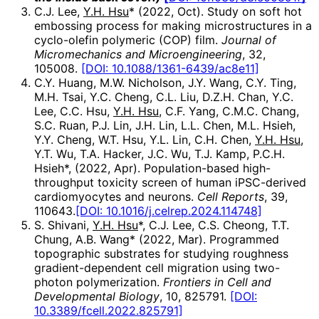
C.J. Lee,
Y.H. Hsu
* (2022, Oct). Study on soft hot
embossing process for making microstructures in a
cyclo-olefin polymeric (COP) film.
Journal of
Micromechanics and Microengineering
, 32,
105008.
[DOI: 10.1088/1361-6439/ac8e11]
C.Y. Huang, M.W. Nicholson, J.Y. Wang, C.Y. Ting,
M.H. Tsai, Y.C. Cheng, C.L. Liu, D.Z.H. Chan, Y.C.
Lee, C.C. Hsu,
Y.H. Hsu
, C.F. Yang, C.M.C. Chang,
S.C. Ruan, P.J. Lin, J.H. Lin, L.L. Chen, M.L. Hsieh,
Y.Y. Cheng, W.T. Hsu, Y.L. Lin, C.H. Chen,
Y.H. Hsu
,
Y.T. Wu, T.A. Hacker, J.C. Wu, T.J. Kamp, P.C.H.
Hsieh*, (2022, Apr). Population-based high-
throughput toxicity screen of human iPSC-derived
cardiomyocytes and neurons.
Cell Reports
, 39,
110643.
[DOI: 10.1016/j.celrep.2024.114748]
S. Shivani,
Y.H. Hsu
*, C.J. Lee, C.S. Cheong, T.T.
Chung, A.B. Wang* (2022, Mar). Programmed
topographic substrates for studying roughness
gradient-dependent cell migration using two-
photon polymerization.
Frontiers in Cell and
Developmental Biology
, 10, 825791.
[DOI:
10.3389/fcell.2022.825791]