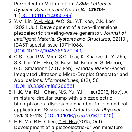
Piezoelectric Motorization.
ASME Letters in
Dynamic Systems and Control
4, 041013-
1.
[DOI: 10.1115/1.4050796]
Y.M. Lin,
Y.H. Hsu
, W.C. Su, Y.T. Kao, C.K. Lee*
(2021, Jul). Development of a two-dimensional
piezoelectric traveling-wave generator.
Journal of
Intelligent Material Systems and Structures
, 32(10),
ICAST special issue 1071-1088.
[DOI: 10.1177/1045389X20943]
C.S. Tsai, R.W. Mao, S.C. Tsai, K. Shahverdi, Y. Zhu,
S.K. Lin,
Y.H. Hsu
, G. Boss, M. Brenner, S. Mahon,
G.C. Smaldone (2017, Feb). Faraday Waves-Based
Integrated Ultrasonic Micro-Droplet Generator and
Applications.
Micromachines
, 8(2), 56.
[DOI: 10.3390/mi8020056]
H.K. Ma, R.H. Chen, N.S. Yu,
Y.H. Hsu
(2016, Nov). A
miniature circular pump with a piezoelectric
bimorph and a disposable chamber for biomedical
applications.
Sensors and Actuators A: Physical
,
251: 108-118.
[DOI: 10.1016/j.sna.2016.10.010]
H.K. Ma, R.H. Chen,
Y.H. Hsu
(2015, Oct).
Development of a piezoelectric-driven miniature