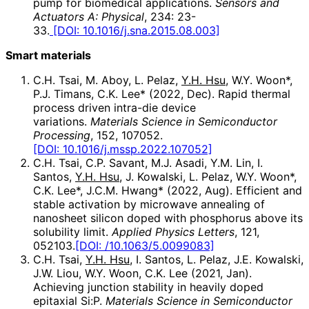
pump for biomedical applications.
Sensors and
Actuators A: Physical
, 234: 23-
33.
[DOI: 10.1016/j.sna.2015.08.003]
Smart materials
C.H. Tsai, M. Aboy, L. Pelaz,
Y.H. Hsu
, W.Y. Woon*,
P.J. Timans, C.K. Lee* (2022, Dec). Rapid thermal
process driven intra-die device
variations.
Materials Science in Semiconductor
Processing
, 152, 107052.
[DOI: 10.1016/j.mssp.2022.107052]
C.H. Tsai, C.P. Savant, M.J. Asadi, Y.M. Lin, I.
Santos,
Y.H. Hsu
, J. Kowalski, L. Pelaz, W.Y. Woon*,
C.K. Lee*, J.C.M. Hwang* (2022, Aug). Efficient and
stable activation by microwave annealing of
nanosheet silicon doped with phosphorus above its
solubility limit.
Applied Physics Letters
, 121,
052103.
[DOI: /10.1063/5.0099083]
C.H. Tsai,
Y.H. Hsu
, I. Santos, L. Pelaz, J.E. Kowalski,
J.W. Liou, W.Y. Woon, C.K. Lee (2021, Jan).
Achieving junction stability in heavily doped
epitaxial Si:P.
Materials Science in Semiconductor