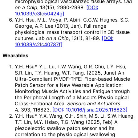
microphysiological vascularized tissue arrays.
Lab
on a Chip
, 13(15), 2990-2998.
[DOI:
10.1039/c3lc50424g]
Y.H. Hsu
, M.L. Moya, P. Abiri, C.C.W. Hughes, S.C.
George, A.P. Lee (2013, Jan). Full range
physiological mass transport control in 3D tissue
cultures.
Lab on a Chip
, 13(1), 81-89.
[DOI:
10.1039/c2lc40787f]
Wearables
Y.H. Hsu
*, Y.L. Lu, T.W. Wang, G.R. Chu, L.Y. Hsu,
S.R. Lin, T.Y. Huang, W.T. Tang. (2025, June) An
Ultra-Compliant P(VDF-TrFE) Fiber-based Muscle
Patch Sensor for a New Wearable Application:
Monitoring Muscle Activities and Fatigue through
the Peripheral Length of a Muscle’s Physiological
Cross-Sectional Area.
Sensors and Actuators
A.
393, 116823.
[DOI: 10.1016/j.sna.2025.116823]
Y.H. Hsu
*, Y.X. Wang, C.H. Shih, M.S. Li, S.W. Huang,
T.T. Lin, M.Y. Hsiao, T.G. Wang (2025, Feb) A
piezoelectric swallow patch sensor and its
correlation to the physiological swallowing