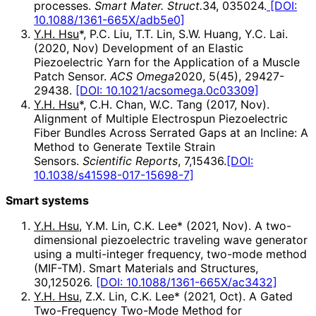
processes.
Smart Mater. Struct.
34, 035024.
[DOI:
10.1088/1361-665X/adb5e0]
Y.H. Hsu
*, P.C. Liu, T.T. Lin, S.W. Huang, Y.C. Lai.
(2020, Nov) Development of an Elastic
Piezoelectric Yarn for the Application of a Muscle
Patch Sensor.
ACS Omega
2020, 5(45), 29427-
29438.
[DOI: 10.1021/acsomega.0c03309]
Y.H. Hsu
*, C.H. Chan, W.C. Tang (2017, Nov).
Alignment of Multiple Electrospun Piezoelectric
Fiber Bundles Across Serrated Gaps at an Incline: A
Method to Generate Textile Strain
Sensors.
Scientific Reports
, 7,15436.
[DOI:
10.1038/s41598-017-15698-7]
Smart systems
Y.H. Hsu
, Y.M. Lin, C.K. Lee* (2021, Nov). A two-
dimensional piezoelectric traveling wave generator
using a multi-integer frequency, two-mode method
(MIF-TM). Smart Materials and Structures,
30,125026.
[DOI: 10.1088/1361-665X/ac3432]
Y.H. Hsu
, Z.X. Lin, C.K. Lee* (2021, Oct). A Gated
Two-Frequency Two-Mode Method for