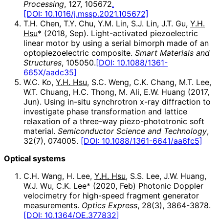
Processing
, 127, 105672
.
[DOI: 10.1016/j.mssp.2021.105672]
T.H. Chen, T.Y. Chu, Y.M. Lin, S.J. Lin, J.T. Gu,
Y.H.
Hsu
* (2018, Sep). Light-activated piezoelectric
linear motor by using a serial bimorph made of an
optopiezoelectric composite.
Smart Materials and
Structures
, 105050.
[DOI: 10.1088/1361-
665X/aadc35]
W.C. Ko,
Y.H. Hsu
, S.C. Weng, C.K. Chang, M.T. Lee,
W.T. Chuang, H.C. Thong, M. Ali, E.W. Huang (2017,
Jun). Using in-situ synchrotron x-ray diffraction to
investigate phase transformation and lattice
relaxation of a three-way piezo-phototronic soft
material.
Semiconductor Science and Technology
,
32(7), 074005.
[DOI: 10.1088/1361-6641/aa6fc5]
Optical systems
C.H. Wang, H. Lee,
Y.H. Hsu
, S.S. Lee, J.W. Huang,
W.J. Wu, C.K. Lee* (2020, Feb) Photonic Doppler
velocimetry for high-speed fragment generator
measurements.
Optics Express
, 28(3), 3864-3878.
[DOI: 10.1364/OE.377832]