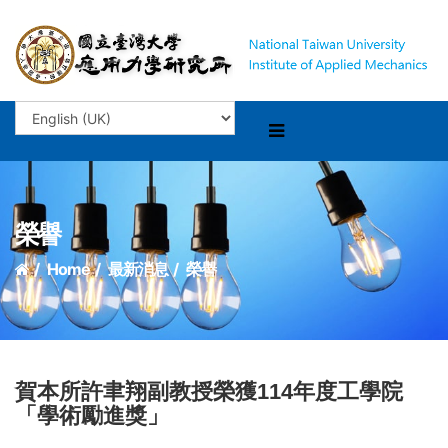
榮譽
Home
最新消息
榮譽
賀本所許聿翔副教授榮獲114年度工學院
「學術勵進獎」